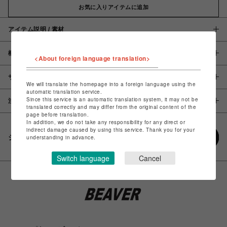
お気に入りアイテムに追加
アイテム説明 / 素材
概要
<About foreign language translation>
サイズ
We will translate the homepage into a foreign language using the
automatic translation service.
Since this service is an automatic translation system, it may not be
注意事項
translated correctly and may differ from the original content of the
page before translation.
In addition, we do not take any responsibility for any direct or
indirect damage caused by using this service. Thank you for your
シェアする
understanding in advance.
Switch language
Cancel