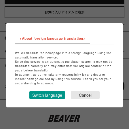
お気に入りアイテムに追加
アイテム説明 / 素材
<About foreign language translation>
概要
サイズ
We will translate the homepage into a foreign language using the
automatic translation service.
Since this service is an automatic translation system, it may not be
注意事項
translated correctly and may differ from the original content of the
page before translation.
In addition, we do not take any responsibility for any direct or
indirect damage caused by using this service. Thank you for your
understanding in advance.
シェアする
Switch language
Cancel