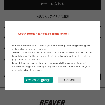
カートに入れる
お気に入りアイテムに追加
アイテム説明 / 素材
<About foreign language translation>
概要
We will translate the homepage into a foreign language using the
サイズ
automatic translation service.
Since this service is an automatic translation system, it may not be
translated correctly and may differ from the original content of the
page before translation.
注意事項
In addition, we do not take any responsibility for any direct or
indirect damage caused by using this service. Thank you for your
understanding in advance.
シェアする
Switch language
Cancel