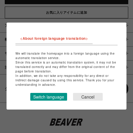
お気に入りアイテムに追加
アイテム説明 / 素材
<About foreign language translation>
概要
サイズ
We will translate the homepage into a foreign language using the
automatic translation service.
Since this service is an automatic translation system, it may not be
translated correctly and may differ from the original content of the
注意事項
page before translation.
In addition, we do not take any responsibility for any direct or
indirect damage caused by using this service. Thank you for your
understanding in advance.
シェアする
Switch language
Cancel