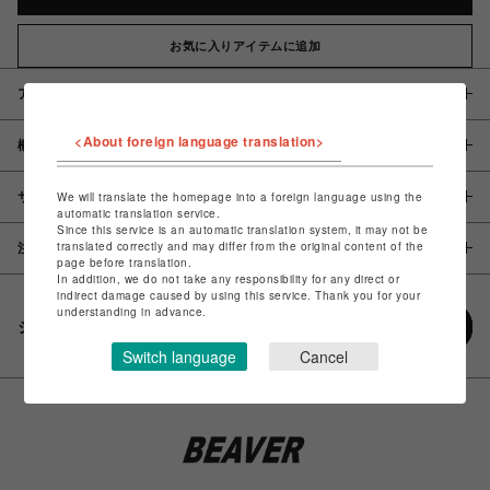
お気に入りアイテムに追加
アイテム説明 / 素材
<About foreign language translation>
概要
サイズ
We will translate the homepage into a foreign language using the
automatic translation service.
Since this service is an automatic translation system, it may not be
translated correctly and may differ from the original content of the
注意事項
page before translation.
In addition, we do not take any responsibility for any direct or
indirect damage caused by using this service. Thank you for your
understanding in advance.
シェアする
Switch language
Cancel