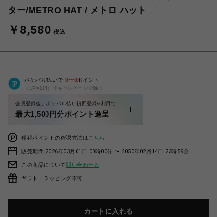
ター/METRO HAT / メトロ ハット
￥8,580
税込
ポケパル払いで
0
〜
0
ポイント
（1P=1円）※キャンペーン分除く
会員登録後、ポケパル払い初回登録&利用で
最大1,500円分ポイント進呈
獲得ポイントの確認方法は
こちら
販売期間 2026年03月01日 00時00分 〜 2050年02月14日 23時59分
この商品について
問い合わせる
ギフト：ラッピング不可
カートに入れる