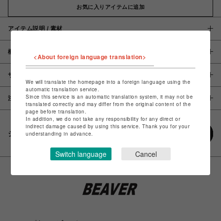
お気に入りアイテムに追加
アイテム説明 / 素材
概要
<About foreign language translation>
サイズ
We will translate the homepage into a foreign language using the
automatic translation service.
Since this service is an automatic translation system, it may not be
注意事項
translated correctly and may differ from the original content of the
page before translation.
In addition, we do not take any responsibility for any direct or
indirect damage caused by using this service. Thank you for your
シェアする
understanding in advance.
Switch language
Cancel