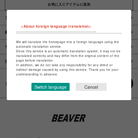
お気に入りアイテムに追加
アイテム説明 / 素材
<About foreign language translation>
概要
We will translate the homepage into a foreign language using the
automatic translation service.
サイズ
Since this service is an automatic translation system, it may not be
translated correctly and may differ from the original content of the
page before translation.
注意事項
In addition, we do not take any responsibility for any direct or
indirect damage caused by using this service. Thank you for your
understanding in advance.
シェアする
Switch language
Cancel