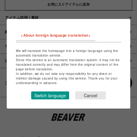
お気に入りアイテムに追加
アイテム説明 / 素材
概要
<About foreign language translation>
サイズ
We will translate the homepage into a foreign language using the
automatic translation service.
Since this service is an automatic translation system, it may not be
注意事項
translated correctly and may differ from the original content of the
page before translation.
In addition, we do not take any responsibility for any direct or
indirect damage caused by using this service. Thank you for your
シェアする
understanding in advance.
Switch language
Cancel