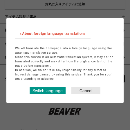
お気に入りアイテムに追加
アイテム説明 / 素材
概要
<About foreign language translation>
サイズ
We will translate the homepage into a foreign language using the
automatic translation service.
Since this service is an automatic translation system, it may not be
注意事項
translated correctly and may differ from the original content of the
page before translation.
In addition, we do not take any responsibility for any direct or
indirect damage caused by using this service. Thank you for your
シェアする
understanding in advance.
Switch language
Cancel