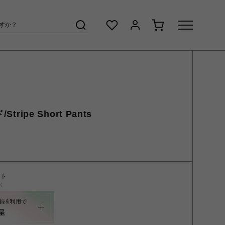
tripe Short Pants
ント
く
録&利用で
呈