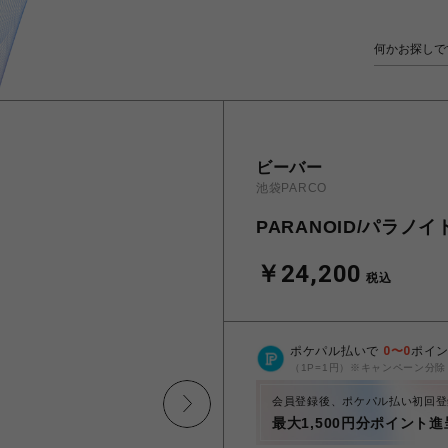
ビーバー
池袋PARCO
PARANOID/パラノイド/S
￥24,200
税込
ポケパル払いで
0
〜
0
ポイ
（1P=1円）※キャンペーン分除
会員登録後、ポケパル払い初回登
最大1,500円分ポイント進