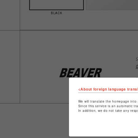
BLACK
<About foreign language trans
We will translate the homepage into 
Since this service is an automatic tr
In addition, we do not take any resp