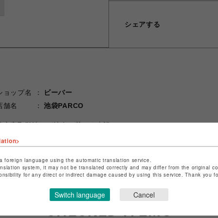
シェアする
ショップ名
ビーバー
店舗名
池袋PARCO
特定商取引法など法令に基づく表記は
こちら
ショップお問い合わせは
こちら
lation>
a foreign language using the automatic translation service.
anslation system, it may not be translated correctly and may differ from the original c
onsibility for any direct or indirect damage caused by using this service. Thank you 
Switch language
Cancel
CHECKED ITEMS