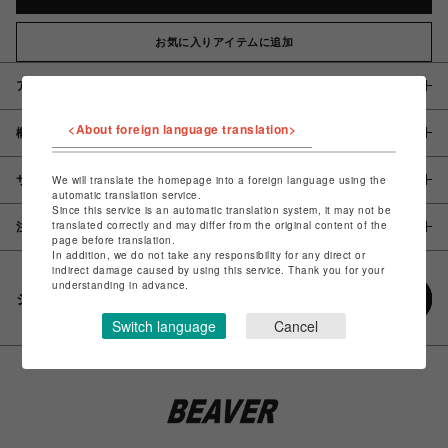
お気に入りアイテムに追加
アイテム説明 / 素材
<About foreign language translation>
概要
サイズ
We will translate the homepage into a foreign language using the
automatic translation service.
Since this service is an automatic translation system, it may not be
translated correctly and may differ from the original content of the
注意事項
page before translation.
In addition, we do not take any responsibility for any direct or
indirect damage caused by using this service. Thank you for your
understanding in advance.
シェアする
Switch language
Cancel