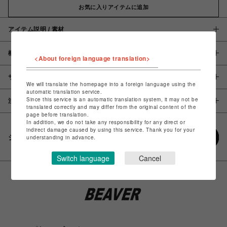
お気に入りアイテムに追加
アイテム説明 / 素材
概要
<About foreign language translation>
サイズ
We will translate the homepage into a foreign language using the
automatic translation service.
Since this service is an automatic translation system, it may not be
注意事項
translated correctly and may differ from the original content of the
page before translation.
In addition, we do not take any responsibility for any direct or
indirect damage caused by using this service. Thank you for your
シェアする
understanding in advance.
Switch language
Cancel