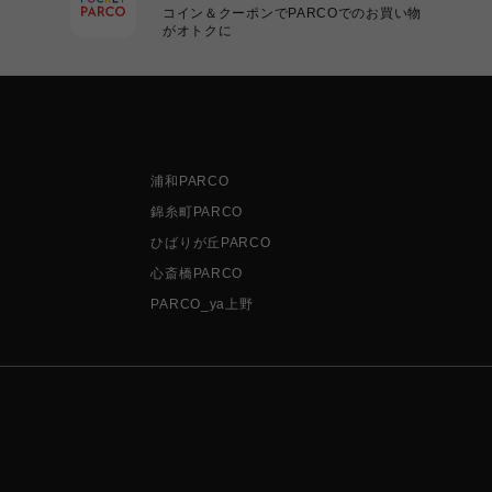
コイン＆クーポンでPARCOでのお買い物
がオトクに
浦和PARCO
錦糸町PARCO
ひばりが丘PARCO
心斎橋PARCO
PARCO_ya上野