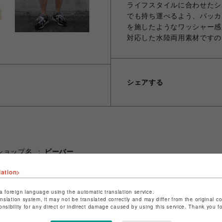
ライフスタイルに合わせたシ
でも持ち運べるよう、パッカ
を施したようなワッシャー感
対応した水陸両用素材ですの
シェアする
ショップ名
ビーバー
店舗名
池袋PARCO
lation>
特定商取引法など法令に基づく表記は
こちら
a foreign language using the automatic translation service.
ショップお問い合わせは
こちら
anslation system, it may not be translated correctly and may differ from the original c
onsibility for any direct or indirect damage caused by using this service. Thank you 