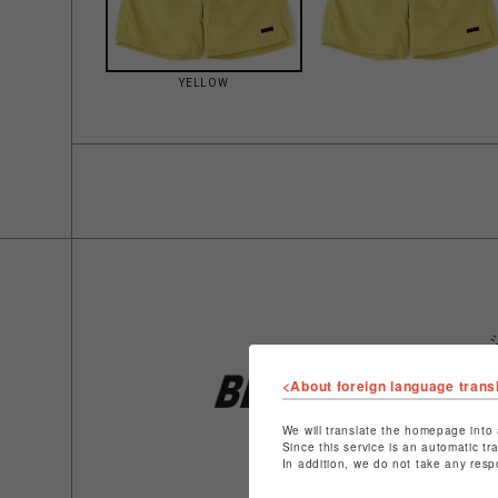
YELLOW
<About foreign language trans
We will translate the homepage into 
Since this service is an automatic tr
In addition, we do not take any resp