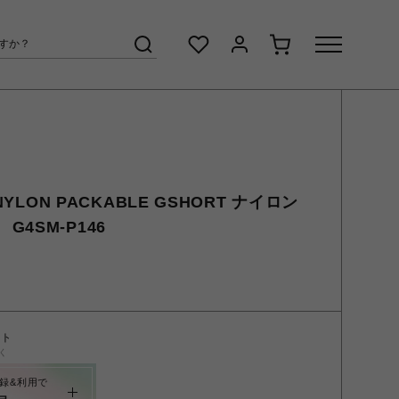
NYLON PACKABLE GSHORT ナイロン
4SM-P146
ント
く
録&利用で