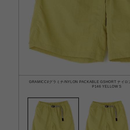
GRAMICCI/グラミチ/NYLON PACKABLE GSHORT 
P146 YELLOW S