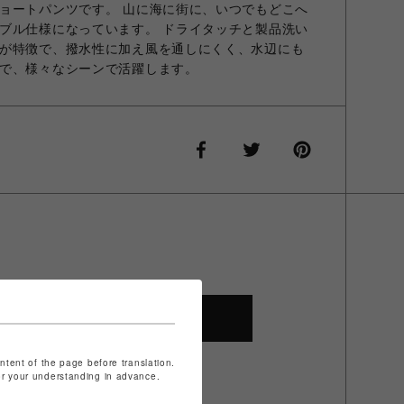
ョートパンツです。 山に海に街に、いつでもどこへ
ブル仕様になっています。 ドライタッチと製品洗い
が特徴で、撥水性に加え風を通しにくく、水辺にも
で、様々なシーンで活躍します。
SHOP TOP
ontent of the page before translation.
for your understanding in advance.