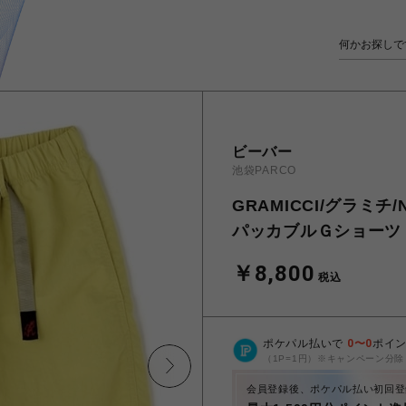
ビーバー
池袋PARCO
GRAMICCI/グラミチ/
パッカブルＧショーツ G
￥8,800
税込
ポケパル払いで
0
〜
0
ポイ
（1P=1円）※キャンペーン分除
会員登録後、ポケパル払い初回登