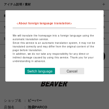
アイテム説明 / 素材
概要
<About foreign language translation>
サイズ
We will translate the homepage into a foreign language using the
注意事項
automatic translation service.
Since this service is an automatic translation system, it may not be
translated correctly and may differ from the original content of the
page before translation.
In addition, we do not take any responsibility for any direct or
シェアする
indirect damage caused by using this service. Thank you for your
understanding in advance.
Switch language
Cancel
ショップ名
ビーバー
店舗名
池袋PARCO