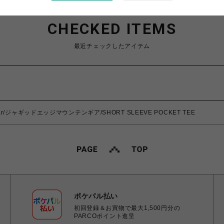
CHECKED ITEMS
最近チェックしたアイテム
n Gear/ジャギッドエッジマウンテンギア/SHORT SLEEVE POCKET TEE
ポケパル払い
初回登録＆お買物で最大1,500円分の
PARCOポイント進呈