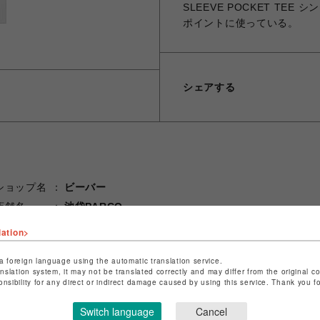
SLEEVE POCKET T
ポイントに使っている。
シェアする
ショップ名
ビーバー
店舗名
池袋PARCO
lation>
特定商取引法など法令に基づく表記は
こちら
ショップお問い合わせは
こちら
a foreign language using the automatic translation service.
anslation system, it may not be translated correctly and may differ from the original c
onsibility for any direct or indirect damage caused by using this service. Thank you 
Switch language
Cancel