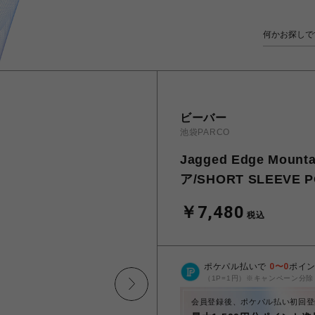
ビーバー
池袋PARCO
Jagged Edge Mo
ア/SHORT SLEEVE P
￥7,480
税込
ポケパル払いで
0
〜
0
ポイ
（1P=1円）※キャンペーン分除
会員登録後、ポケパル払い初回登