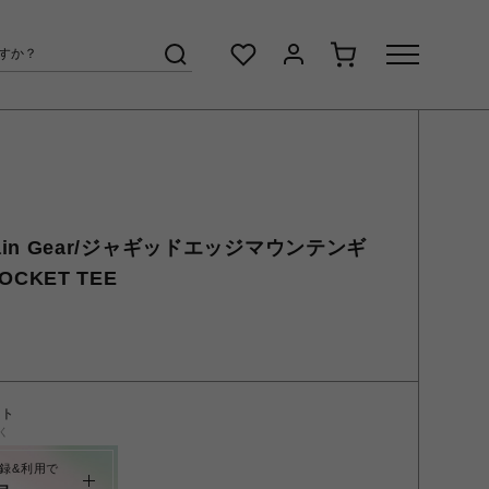
untain Gear/ジャギッドエッジマウンテンギ
OCKET TEE
ント
く
録&利用で