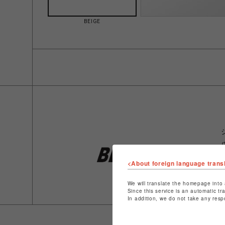
BEIGE
<About foreign language trans
We will translate the homepage into 
Since this service is an automatic tr
In addition, we do not take any resp