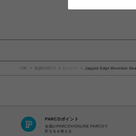
TOP
池袋PARCO
ビーバー
Jagged Edge Mountai
PARCOポイント
全国のPARCOやONLINE PARCOで
貯まる＆使える