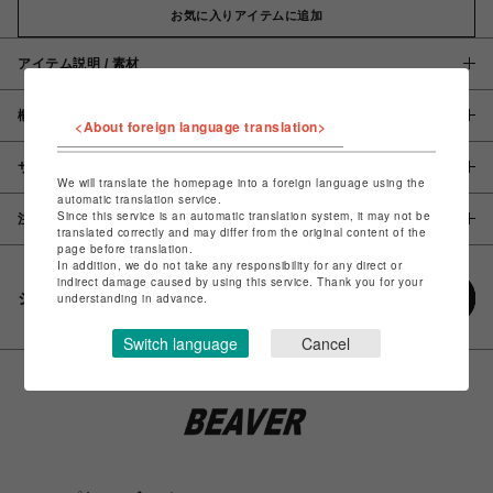
お気に入りアイテムに追加
アイテム説明 / 素材
概要
<About foreign language translation>
サイズ
We will translate the homepage into a foreign language using the
automatic translation service.
Since this service is an automatic translation system, it may not be
注意事項
translated correctly and may differ from the original content of the
page before translation.
In addition, we do not take any responsibility for any direct or
indirect damage caused by using this service. Thank you for your
シェアする
understanding in advance.
Switch language
Cancel