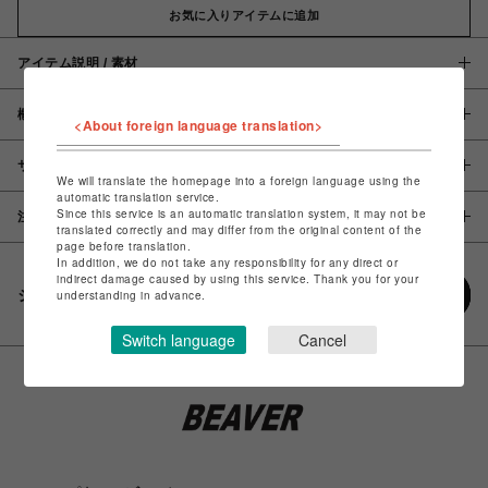
お気に入りアイテムに追加
アイテム説明 / 素材
概要
<About foreign language translation>
サイズ
We will translate the homepage into a foreign language using the
automatic translation service.
Since this service is an automatic translation system, it may not be
注意事項
translated correctly and may differ from the original content of the
page before translation.
In addition, we do not take any responsibility for any direct or
indirect damage caused by using this service. Thank you for your
シェアする
understanding in advance.
Switch language
Cancel