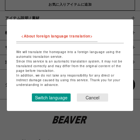
お気に入りアイテムに追加
アイテム説明 / 素材
概要
<About foreign language translation>
サイズ
We will translate the homepage into a foreign language using the
automatic translation service.
Since this service is an automatic translation system, it may not be
注意事項
translated correctly and may differ from the original content of the
page before translation.
In addition, we do not take any responsibility for any direct or
indirect damage caused by using this service. Thank you for your
シェアする
understanding in advance.
Switch language
Cancel