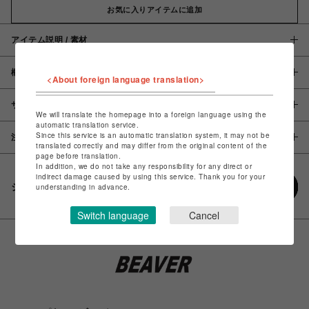
お気に入りアイテムに追加
アイテム説明 / 素材
概要
<About foreign language translation>
サイズ
We will translate the homepage into a foreign language using the
automatic translation service.
Since this service is an automatic translation system, it may not be
注意事項
translated correctly and may differ from the original content of the
page before translation.
In addition, we do not take any responsibility for any direct or
indirect damage caused by using this service. Thank you for your
シェアする
understanding in advance.
Switch language
Cancel