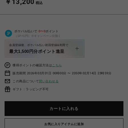
￥13,200
税込
ポケパル払いで
0
〜
0
ポイント
（1P=1円）※キャンペーン分除く
会員登録後、ポケパル払い初回登録&利用で
最大1,500円分ポイント進呈
獲得ポイントの確認方法は
こちら
販売期間 2026年03月01日 00時00分 〜 2050年02月14日 23時59分
この商品について
問い合わせる
ギフト：ラッピング不可
カートに入れる
お気に入りアイテムに追加