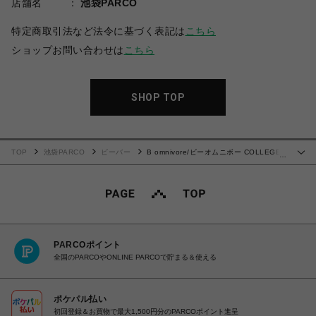
店舗名
池袋PARCO
特定商取引法など法令に基づく表記は
こちら
ショップお問い合わせは
こちら
SHOP TOP
TOP
池袋PARCO
ビーバー
B omnivore/ビーオムニボー COLLEGE
…
S/S TEE
PARCOポイント
全国のPARCOやONLINE PARCOで貯まる＆使える
ポケパル払い
初回登録＆お買物で最大1,500円分のPARCOポイント進呈