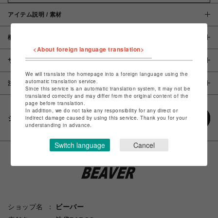
アイテム説明 / 素材
概要
<About foreign language translation>
サイズ
We will translate the homepage into a foreign language using the
automatic translation service.
注意事項
Since this service is an automatic translation system, it may not be
translated correctly and may differ from the original content of the
page before translation.
In addition, we do not take any responsibility for any direct or
シェアする
indirect damage caused by using this service. Thank you for your
understanding in advance.
Switch language
Cancel
ショップ名
ビーバー