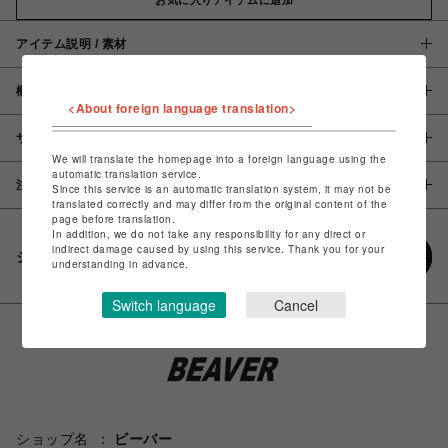
アイテム説明 / 素材
概要
<About foreign language translation>
サイズ
We will translate the homepage into a foreign language using the
automatic translation service.
注意事項
Since this service is an automatic translation system, it may not be
translated correctly and may differ from the original content of the
page before translation.
In addition, we do not take any responsibility for any direct or
indirect damage caused by using this service. Thank you for your
シェアする
understanding in advance.
Switch language
Cancel
ショップ名
ビーバー