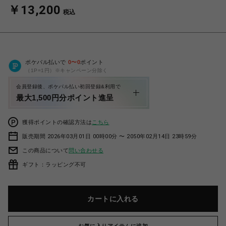
￥13,200
税込
ポケパル払いで
0
〜
0
ポイント
（1P=1円）※キャンペーン分除く
会員登録後、ポケパル払い初回登録&利用で
最大1,500円分ポイント進呈
獲得ポイントの確認方法は
こちら
販売期間 2026年03月01日 00時00分 〜 2050年02月14日 23時59分
この商品について
問い合わせる
ギフト：ラッピング不可
カートに入れる
お気に入りアイテムに追加