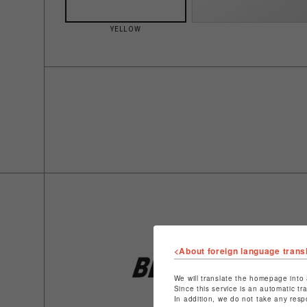
YELLOW
<About foreign language trans
We will translate the homepage into 
Since this service is an automatic tr
In addition, we do not take any resp