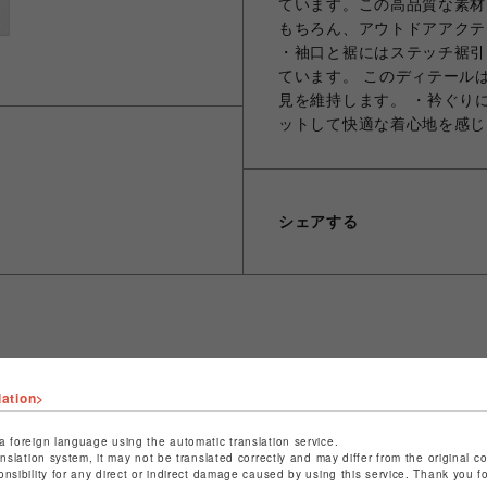
ています。この高品質な素材
もちろん、アウトドアアクテ
・袖口と裾にはステッチ裾引
ています。 このディテール
見を維持します。 ・衿ぐり
ットして快適な着心地を感じ
シェアする
ショップ名
ビーバー
lation>
店舗名
池袋PARCO
a foreign language using the automatic translation service.
特定商取引法など法令に基づく表記は
こちら
anslation system, it may not be translated correctly and may differ from the original c
onsibility for any direct or indirect damage caused by using this service. Thank you 
ショップお問い合わせは
こちら