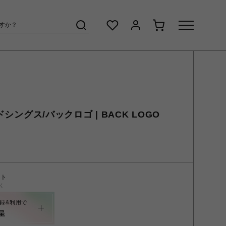
ルドシングス/バックロゴ | BACK LOGO
ント
く
録&利用で
呈