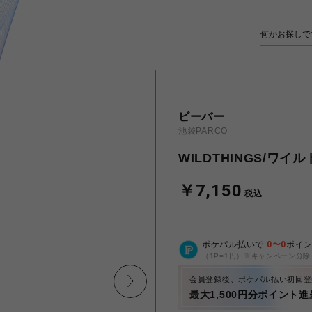
ビーバー
池袋PARCO
WILDTHINGS/ワイ
￥7,150
税込
ポケパル払いで
0
〜
0
ポイ
（1P=1円）※キャンペーン分除
会員登録後、ポケパル払い初回登
最大1,500円分ポイント進