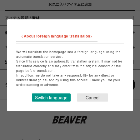
お気に入りアイテムに追加
アイテム説明 / 素材
概要
<About foreign language translation>
サイズ
We will translate the homepage into a foreign language using the
automatic translation service.
Since this service is an automatic translation system, it may not be
注意事項
translated correctly and may differ from the original content of the
page before translation.
In addition, we do not take any responsibility for any direct or
indirect damage caused by using this service. Thank you for your
シェアする
understanding in advance.
Switch language
Cancel