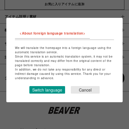
お気に入りアイテムに追加
アイテム説明 / 素材
概要
<About foreign language translation>
サイズ
We will translate the homepage into a foreign language using the
automatic translation service.
Since this service is an automatic translation system, it may not be
注意事項
translated correctly and may differ from the original content of the
page before translation.
In addition, we do not take any responsibility for any direct or
indirect damage caused by using this service. Thank you for your
シェアする
understanding in advance.
Switch language
Cancel