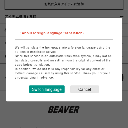
お気に入りアイテムに追加
アイテム説明 / 素材
概要
<About foreign language translation>
サイズ
We will translate the homepage into a foreign language using the
automatic translation service.
Since this service is an automatic translation system, it may not be
注意事項
translated correctly and may differ from the original content of the
page before translation.
In addition, we do not take any responsibility for any direct or
indirect damage caused by using this service. Thank you for your
シェアする
understanding in advance.
Switch language
Cancel