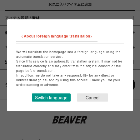
お気に入りアイテムに追加
アイテム説明 / 素材
概要
<About foreign language translation>
サイズ
We will translate the homepage into a foreign language using the
automatic translation service.
Since this service is an automatic translation system, it may not be
注意事項
translated correctly and may differ from the original content of the
page before translation.
In addition, we do not take any responsibility for any direct or
indirect damage caused by using this service. Thank you for your
シェアする
understanding in advance.
Switch language
Cancel