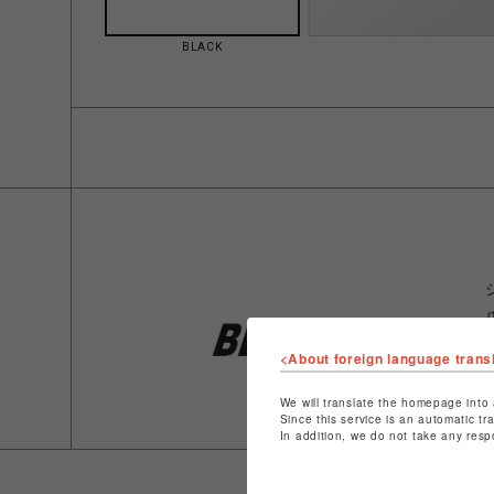
BLACK
<About foreign language trans
We will translate the homepage into 
Since this service is an automatic tr
In addition, we do not take any resp