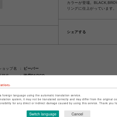
カラーが登場。BLACK,BR
リングに仕上がっています。
シェアする
ショップ名
ビーバー
店舗名
池袋PARCO
lation>
特定商取引法など法令に基づく表記は
こちら
ショップお問い合わせは
こちら
a foreign language using the automatic translation service.
anslation system, it may not be translated correctly and may differ from the original c
onsibility for any direct or indirect damage caused by using this service. Thank you 
Switch language
Cancel