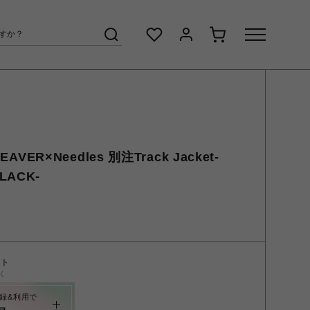
AVER×Needles 別注Track Jacket-
BLACK-
ント
く
録&利用で