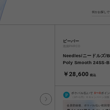
ビーバー
池袋PARCO
Needles/ニードルズ/BE
Poly Smooth 24SS-
￥28,600
税込
ポケパル払いで
0
〜
0
ポイ
（1P=1円）※キャンペーン分除
会員登録後、ポケパル払い初回登