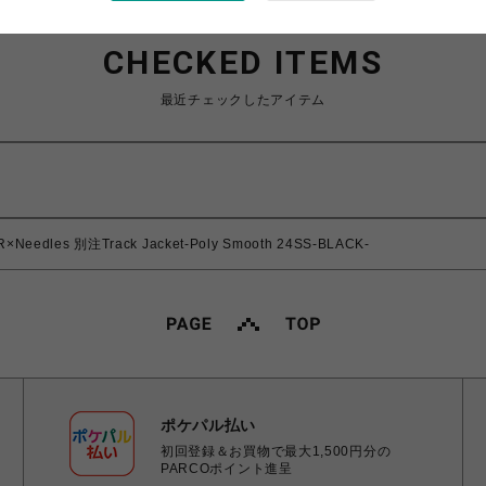
CHECKED ITEMS
最近チェックしたアイテム
eedles 別注Track Jacket-Poly Smooth 24SS-BLACK-
ポケパル払い
初回登録＆お買物で最大1,500円分の
PARCOポイント進呈