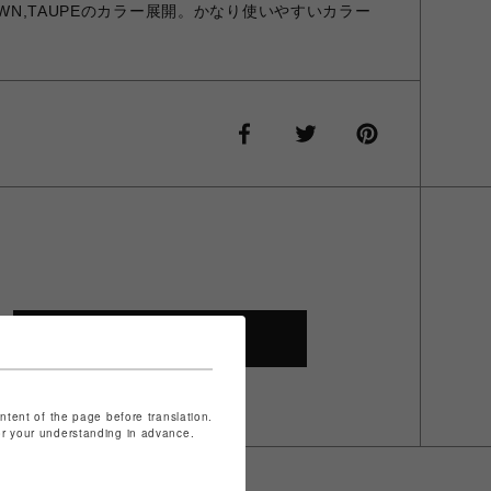
OWN,TAUPEのカラー展開。かなり使いやすいカラー
SHOP TOP
ontent of the page before translation.
for your understanding in advance.