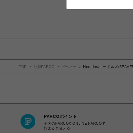
TOP
池袋PARCO
ビーバー
Needles/ニードルズ/BEAVER×N
PARCOポイント
全国のPARCOやONLINE PARCOで
貯まる＆使える