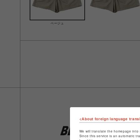
ベージュ
<About foreign language trans
We will translate the homepage into 
Since this service is an automatic tr