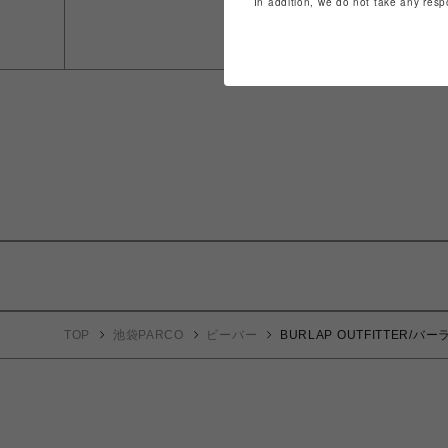
In addition, we do not take any resp
TOP
池袋PARCO
ビーバー
BURLAP OUTFITTER/