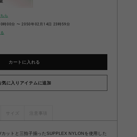
呈
こちら
0時00分 〜 2050年02月14日 23時59分
せる
カートに入れる
お気に入りアイテムに追加
BUR
サイズ
注意事項
カットと三拍子揃ったSUPPLEX NYLONを使用した