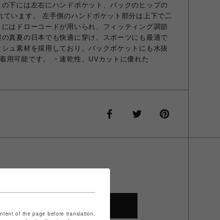
トの下には左右にハンドポケット、バックのヒップの
れています。 左手側のハンドポケット部分は上下で二
トにはドローコードが用いられ、フィッティング調節
湿の真夏の日本でも快適に穿け、スポーツにも最適で
ッシュ素材を採用しており、バックポケットにも水抜
着用可能です。 ・速乾性、UVカットに優れた
SHOP TOP
ontent of the page before translation.