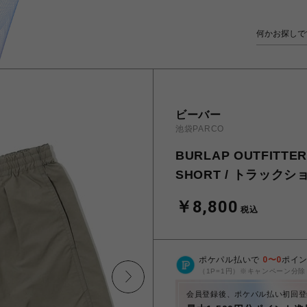
ビーバー
池袋PARCO
BURLAP OUTFIT
SHORT / トラックシ
￥8,800
税込
ポケパル払いで
0
〜
0
ポイ
（1P=1円）※キャンペーン分除
会員登録後、ポケパル払い初回登