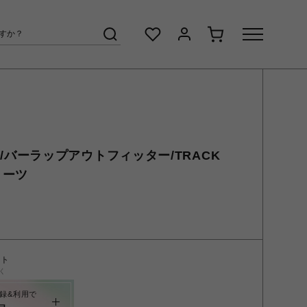
TER/バーラップアウトフィッター/TRACK
ョーツ
ント
く
録&利用で