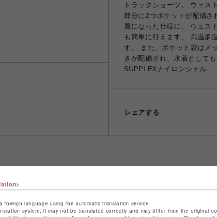
トラックショーツ。 ウェス
部分に2つポケットが配備さ
層になった仕様に。 ウェス
も簡単に行えます。 高温多
す。 また、ポケット袋はメ
きが配備され、水着としても
SUPPLEXナイロンシェル
シェアする
ショップ名
ビーバー
lation>
店舗名
池袋PARCO
a foreign language using the automatic translation service.
anslation system, it may not be translated correctly and may differ from the original c
特定商取引法など法令に基づく表記は
こちら