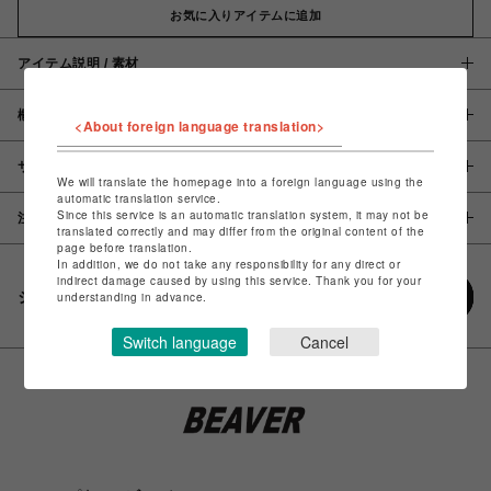
お気に入りアイテムに追加
アイテム説明 / 素材
概要
<About foreign language translation>
サイズ
We will translate the homepage into a foreign language using the
automatic translation service.
Since this service is an automatic translation system, it may not be
注意事項
translated correctly and may differ from the original content of the
page before translation.
In addition, we do not take any responsibility for any direct or
indirect damage caused by using this service. Thank you for your
シェアする
understanding in advance.
Switch language
Cancel