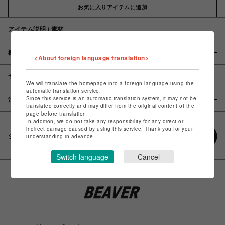
お気に入りアイテムに追加
アイテム説明 / 素材
概要
<About foreign language translation>
サイズ
We will translate the homepage into a foreign language using the
automatic translation service.
Since this service is an automatic translation system, it may not be
注意事項
translated correctly and may differ from the original content of the
page before translation.
In addition, we do not take any responsibility for any direct or
indirect damage caused by using this service. Thank you for your
シェアする
understanding in advance.
Switch language
Cancel