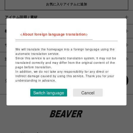
お気に入りアイテムに追加
アイテム説明 / 素材
概要
<About foreign language translation>
サイズ
We will translate the homepage into a foreign language using the
automatic translation service.
Since this service is an automatic translation system, it may not be
注意事項
translated correctly and may differ from the original content of the
page before translation.
In addition, we do not take any responsibility for any direct or
indirect damage caused by using this service. Thank you for your
シェアする
understanding in advance.
Switch language
Cancel