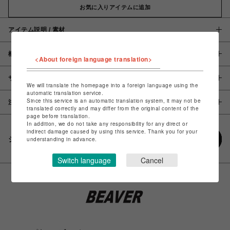
お気に入りアイテムに追加
アイテム説明 / 素材
概要
<About foreign language translation>
サイズ
We will translate the homepage into a foreign language using the
automatic translation service.
Since this service is an automatic translation system, it may not be
注意事項
translated correctly and may differ from the original content of the
page before translation.
In addition, we do not take any responsibility for any direct or
indirect damage caused by using this service. Thank you for your
シェアする
understanding in advance.
Switch language
Cancel