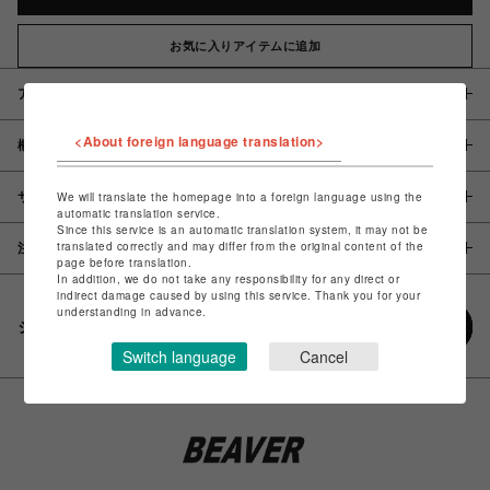
お気に入りアイテムに追加
アイテム説明 / 素材
<About foreign language translation>
概要
サイズ
We will translate the homepage into a foreign language using the
automatic translation service.
Since this service is an automatic translation system, it may not be
translated correctly and may differ from the original content of the
注意事項
page before translation.
In addition, we do not take any responsibility for any direct or
indirect damage caused by using this service. Thank you for your
understanding in advance.
シェアする
Switch language
Cancel