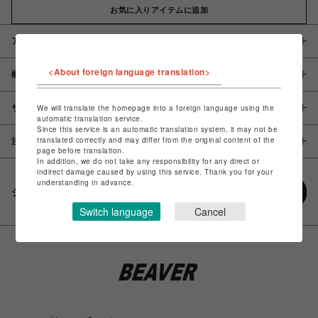
お気に入りアイテムに追加
アイテム説明 / 素材
<About foreign language translation>
概要
サイズ
We will translate the homepage into a foreign language using the
automatic translation service.
Since this service is an automatic translation system, it may not be
translated correctly and may differ from the original content of the
注意事項
page before translation.
In addition, we do not take any responsibility for any direct or
indirect damage caused by using this service. Thank you for your
understanding in advance.
シェアする
Switch language
Cancel