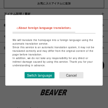
お気に入りアイテムに追加
アイテム説明 / 素材
概要
<About foreign language translation>
サイズ
We will translate the homepage into a foreign language using the
automatic translation service.
Since this service is an automatic translation system, it may not be
注意事項
translated correctly and may differ from the original content of the
page before translation.
In addition, we do not take any responsibility for any direct or
indirect damage caused by using this service. Thank you for your
シェアする
understanding in advance.
Switch language
Cancel