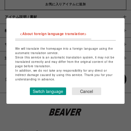
お気に入りアイテムに追加
アイテム説明 / 素材
概要
<About foreign language translation>
サイズ
We will translate the homepage into a foreign language using the
automatic translation service.
Since this service is an automatic translation system, it may not be
注意事項
translated correctly and may differ from the original content of the
page before translation.
In addition, we do not take any responsibility for any direct or
indirect damage caused by using this service. Thank you for your
シェアする
understanding in advance.
Switch language
Cancel