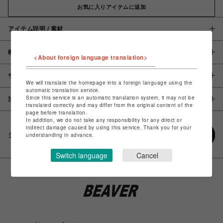
お気に入りアイテムに追加
アイテム説明 / 素材
概要
<About foreign language translation>
サイズ
We will translate the homepage into a foreign language using the
automatic translation service.
Since this service is an automatic translation system, it may not be
注意事項
translated correctly and may differ from the original content of the
page before translation.
In addition, we do not take any responsibility for any direct or
indirect damage caused by using this service. Thank you for your
シェアする
understanding in advance.
Switch language
Cancel