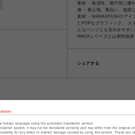
素材 ・吸湿性、吸汗性に優れた
徴 ・着心地、風合い、強度
素材 ・MANASTASHの
たPOPなグラフィック。 
んなパンツとも合わせやすい1
WACKシリーズとは相性抜
シェアする
ショップ名
ビーバー
lation>
店舗名
池袋PARCO
a foreign language using the automatic translation service.
特定商取引法など法令に基づく表記は
こちら
anslation system, it may not be translated correctly and may differ from the original c
onsibility for any direct or indirect damage caused by using this service. Thank you 
ショップお問い合わせは
こちら