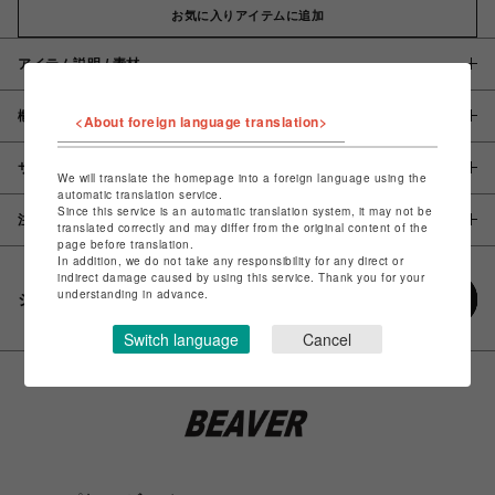
お気に入りアイテムに追加
アイテム説明 / 素材
概要
<About foreign language translation>
サイズ
We will translate the homepage into a foreign language using the
automatic translation service.
Since this service is an automatic translation system, it may not be
注意事項
translated correctly and may differ from the original content of the
page before translation.
In addition, we do not take any responsibility for any direct or
indirect damage caused by using this service. Thank you for your
understanding in advance.
シェアする
Switch language
Cancel