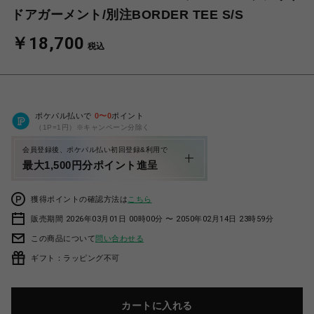
ドアガーメント/別注BORDER TEE S/S
￥18,700
税込
ポケパル払いで
0
〜
0
ポイント
（1P=1円）※キャンペーン分除く
会員登録後、ポケパル払い初回登録&利用で
最大1,500円分ポイント進呈
獲得ポイントの確認方法は
こちら
販売期間 2026年03月01日 00時00分 〜 2050年02月14日 23時59分
この商品について
問い合わせる
ギフト：ラッピング不可
カートに入れる