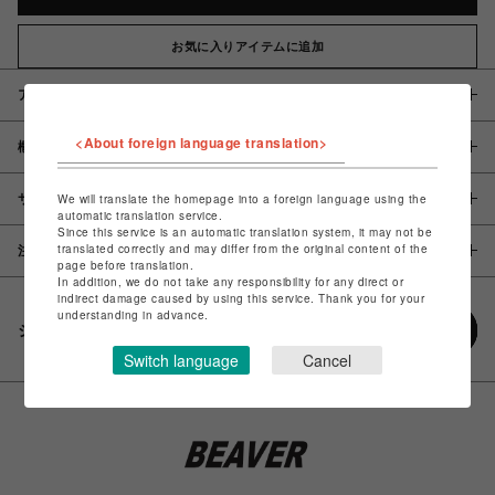
お気に入りアイテムに追加
アイテム説明 / 素材
<About foreign language translation>
概要
サイズ
We will translate the homepage into a foreign language using the
automatic translation service.
Since this service is an automatic translation system, it may not be
translated correctly and may differ from the original content of the
注意事項
page before translation.
In addition, we do not take any responsibility for any direct or
indirect damage caused by using this service. Thank you for your
understanding in advance.
シェアする
Switch language
Cancel