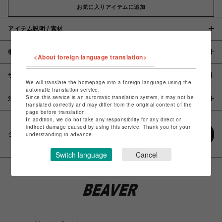
お気に入りアイテムに追加
アイテム説明 / 素材
概要
<About foreign language translation>
サイズ
We will translate the homepage into a foreign language using the
automatic translation service.
Since this service is an automatic translation system, it may not be
注意事項
translated correctly and may differ from the original content of the
page before translation.
In addition, we do not take any responsibility for any direct or
indirect damage caused by using this service. Thank you for your
シェアする
understanding in advance.
Switch language
Cancel