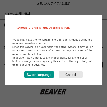
お気に入りアイテムに追加
アイテム説明 / 素材
概要
<About foreign language translation>
サイズ
We will translate the homepage into a foreign language using the
automatic translation service.
Since this service is an automatic translation system, it may not be
注意事項
translated correctly and may differ from the original content of the
page before translation.
In addition, we do not take any responsibility for any direct or
indirect damage caused by using this service. Thank you for your
シェアする
understanding in advance.
Switch language
Cancel