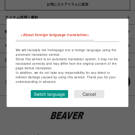
お気に入りアイテムに追加
アイテム説明 / 素材
概要
<About foreign language translation>
サイズ
We will translate the homepage into a foreign language using the
automatic translation service.
Since this service is an automatic translation system, it may not be
注意事項
translated correctly and may differ from the original content of the
page before translation.
In addition, we do not take any responsibility for any direct or
indirect damage caused by using this service. Thank you for your
シェアする
understanding in advance.
Switch language
Cancel