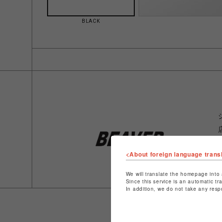
BLACK
<About foreign language trans
We will translate the homepage into 
Since this service is an automatic tr
In addition, we do not take any resp