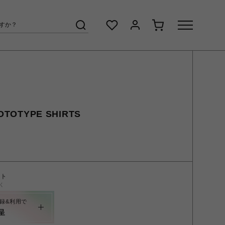
TOTYPE SHIRTS
ント
く
録&利用で
呈