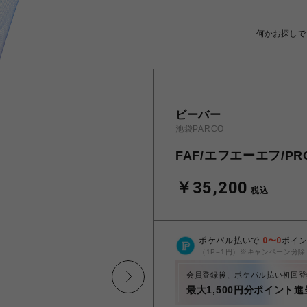
ビーバー
池袋PARCO
FAF/エフエーエフ/PRO
￥35,200
税込
ポケパル払いで
0
〜
0
ポイ
（1P=1円）※キャンペーン分除
会員登録後、ポケパル払い初回登
最大1,500円分ポイント進