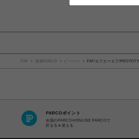
TOP
池袋PARCO
ビーバー
FAF/エフエーエフ/PROTOTYP
PARCOポイント
全国のPARCOやONLINE PARCOで
貯まる＆使える