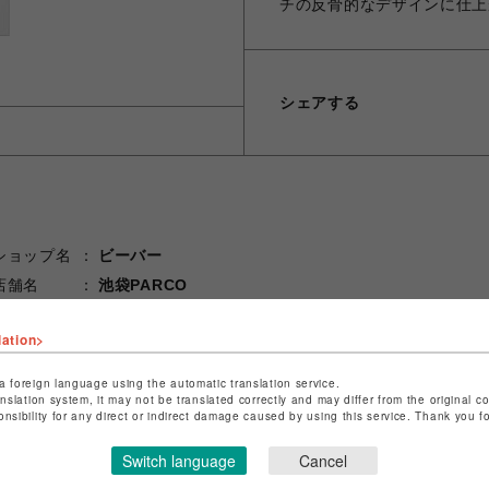
チの反骨的なデザインに仕上
シェアする
ショップ名
ビーバー
店舗名
池袋PARCO
特定商取引法など法令に基づく表記は
こちら
lation>
ショップお問い合わせは
こちら
a foreign language using the automatic translation service.
anslation system, it may not be translated correctly and may differ from the original c
onsibility for any direct or indirect damage caused by using this service. Thank you 
Switch language
Cancel