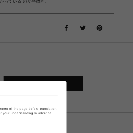
がっている のが特徴的。
SHOP TOP
ontent of the page before translation.
for your understanding in advance.