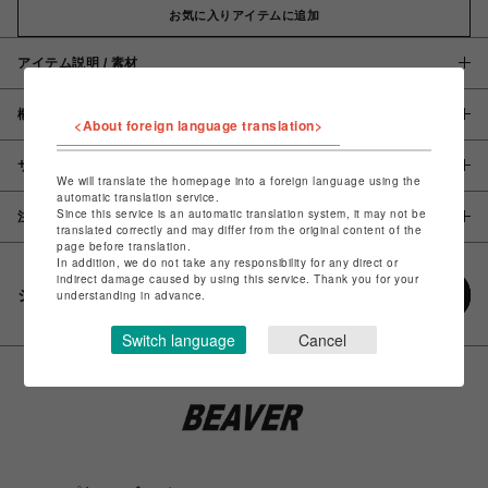
お気に入りアイテムに追加
アイテム説明 / 素材
概要
<About foreign language translation>
サイズ
We will translate the homepage into a foreign language using the
automatic translation service.
Since this service is an automatic translation system, it may not be
注意事項
translated correctly and may differ from the original content of the
page before translation.
In addition, we do not take any responsibility for any direct or
indirect damage caused by using this service. Thank you for your
シェアする
understanding in advance.
Switch language
Cancel