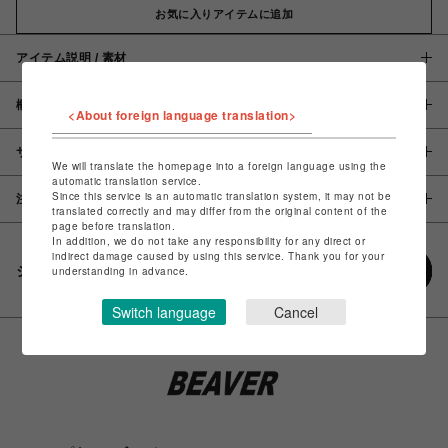
お気に入りアイテムに追加
アイテム説明 / 素材
概要
<About foreign language translation>
サイズ
We will translate the homepage into a foreign language using the
automatic translation service.
Since this service is an automatic translation system, it may not be
注意事項
translated correctly and may differ from the original content of the
page before translation.
In addition, we do not take any responsibility for any direct or
indirect damage caused by using this service. Thank you for your
シェアする
understanding in advance.
Switch language
Cancel