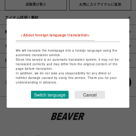
店頭受け取り
お気に入りアイテムに追加
アイテム説明 / 素材
概要
<About foreign language translation>
サイズ
We will translate the homepage into a foreign language using the
automatic translation service.
Since this service is an automatic translation system, it may not be
注意事項
translated correctly and may differ from the original content of the
page before translation.
In addition, we do not take any responsibility for any direct or
indirect damage caused by using this service. Thank you for your
シェアする
understanding in advance.
Switch language
Cancel