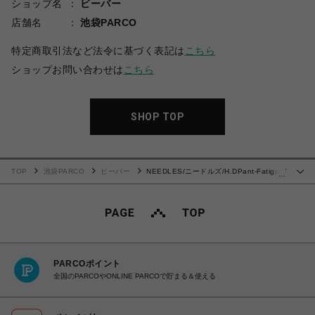
ショップ名
ビーバー
店舗名
池袋PARCO
特定商取引法など法令に基づく表記は
こちら
ショップお問い合わせは
こちら
SHOP TOP
TOP
池袋PARCO
ビーバー
NEEDLES/ニードルズ/H.DPant-Fatigue/
…
ヒザデルパンツ
PARCOポイント
全国のPARCOやONLINE PARCOで貯まる＆使える