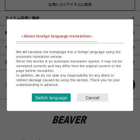
お気に入りアイテムに追加
アイテム説明 / 素材
概要
<About foreign language translation>
サイズ
We will translate the homepage into a foreign language using the
automatic translation service.
Since this service is an automatic translation system, it may not be
注意事項
translated correctly and may differ from the original content of the
page before translation.
In addition, we do not take any responsibility for any direct or
indirect damage caused by using this service. Thank you for your
シェアする
understanding in advance.
Switch language
Cancel