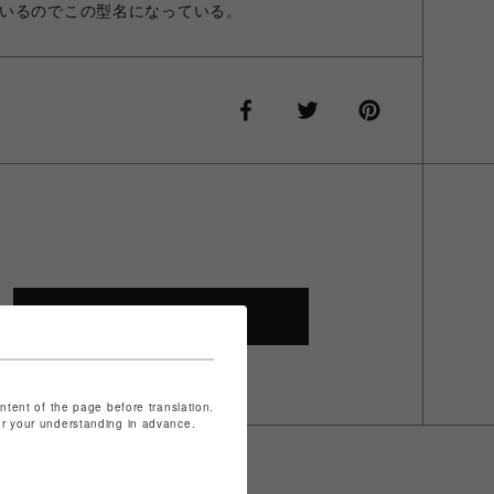
いるのでこの型名になっている。
SHOP TOP
ontent of the page before translation.
for your understanding in advance.