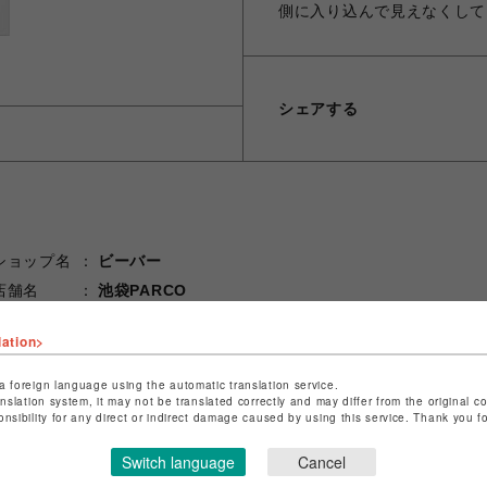
側に入り込んで見えなくして
シェアする
ショップ名
ビーバー
店舗名
池袋PARCO
特定商取引法など法令に基づく表記は
こちら
lation>
ショップお問い合わせは
こちら
a foreign language using the automatic translation service.
anslation system, it may not be translated correctly and may differ from the original c
onsibility for any direct or indirect damage caused by using this service. Thank you 
Switch language
Cancel