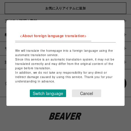
お気に入りアイテムに追加
アイテム説明 / 素材
概要
<About foreign language translation>
サイズ
We will translate the homepage into a foreign language using the
automatic translation service.
Since this service is an automatic translation system, it may not be
注意事項
translated correctly and may differ from the original content of the
page before translation.
In addition, we do not take any responsibility for any direct or
indirect damage caused by using this service. Thank you for your
understanding in advance.
シェアする
Switch language
Cancel