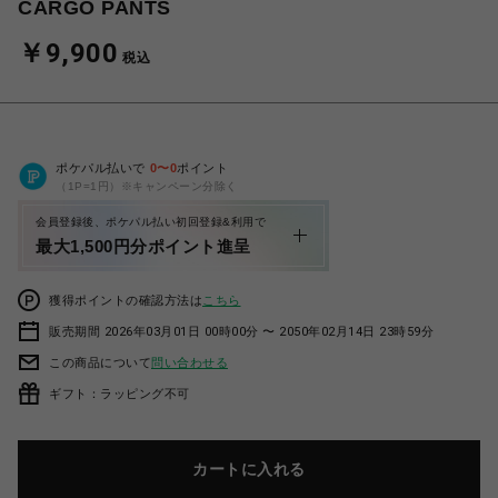
CARGO PANTS
￥9,900
税込
ポケパル払いで
0
〜
0
ポイント
（1P=1円）※キャンペーン分除く
会員登録後、ポケパル払い初回登録&利用で
最大1,500円分ポイント進呈
獲得ポイントの確認方法は
こちら
販売期間 2026年03月01日 00時00分 〜 2050年02月14日 23時59分
この商品について
問い合わせる
ギフト：ラッピング不可
カートに入れる